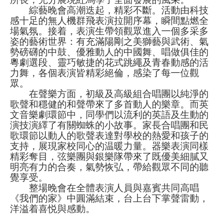
綜藝晚會高潮迭起，精彩不斷。活動由科技
感十足的無人機群飛表演拉開序幕，瞬間點燃全
場氣氛。接着，表演生帶領觀眾進入一個多采多
姿的藝術世界：有充滿陽剛之美獅藝與武術、氣
勢磅礴的中鼓、優雅動人的中國舞、唱做俱佳的
粵劇選段、靈巧敏捷的花式跳繩及青春動感的活
力舞，各個表演皆精彩絕倫，感染了每一位觀
眾。
在聲樂方面，初級及高級組合唱團以純淨的
歌聲和穩健的和聲帶來了多首動人的樂章。而英
文音樂劇環節中，同學們以流利的英語及生動的
演技演繹了有關蜘蛛的小故事。家長合唱團和民
歌環節以動人的歌聲表達對學校的熱愛和孩子的
支持，展現家校同心的温暖力量。器樂表演同樣
精彩奪目，弦樂團與銀樂隊帶來了既優美細膩又
明亮有力的合奏，氣勢恢弘，帶給觀眾不同的聽
覺享受。
整場晚會在全體表演人員與嘉賓共同高唱
《我們的家》中圓滿結束，台上台下掌聲雷動，
洋溢着喜悦與感動。