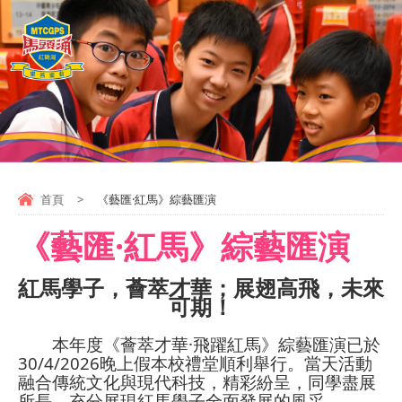
首頁
>
《藝匯·紅馬》綜藝匯演
《藝匯·紅馬》綜藝匯演
紅馬學子，薈萃才華；展翅高飛，未來
可期！
本年度《薈萃才華·飛躍紅馬》綜藝匯演已於
30/4/2026晚上假本校禮堂順利舉行。當天活動
融合傳統文化與現代科技，精彩紛呈，同學盡展
所長，充分展現紅馬學子全面發展的風采。