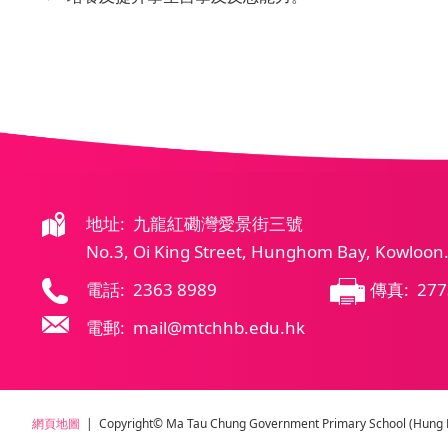
地址: 九龍紅磡灣愛景街三號
No.3, Oi King Street, Hunghom Bay, Kowloon
電話: 2363 8989
傳真: 277
電郵: mail@mtchhb.edu.hk
網頁地圖
| Copyright© Ma Tau Chung Government Primary School (Hung Ho