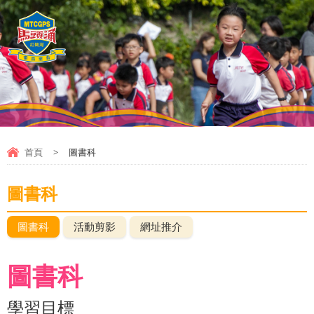
首頁
>
圖書科
圖書科
圖書科
活動剪影
網址推介
圖書科
學習目標