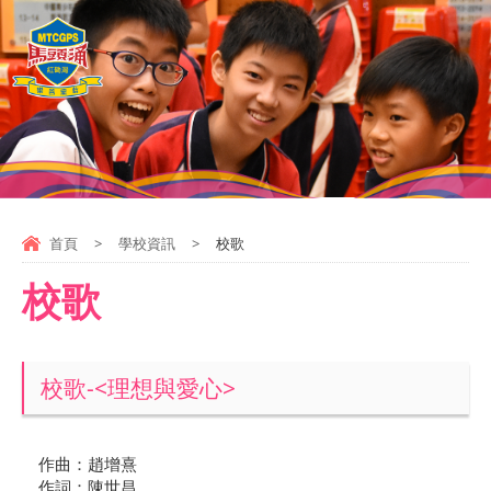
首頁
>
學校資訊
>
校歌
校歌
校歌-<理想與愛心>
作曲：趙增熹
作詞：陳世昌