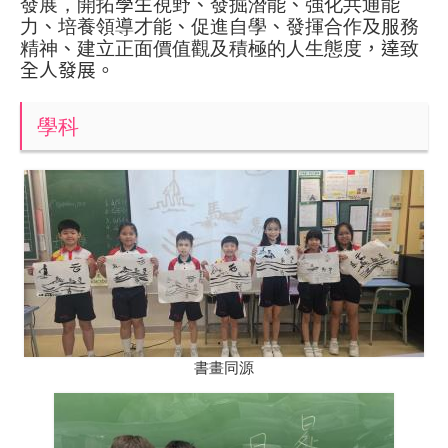
發展，開拓
學生
視野
、
發掘潛能
、
強化共通能
力
、
培養領導才能
、
促進自學
、
發揮合作
及
服務
精神
、
建立正面價值觀及積極的人生態度
，達
致
全人發展。
學科
書畫同源