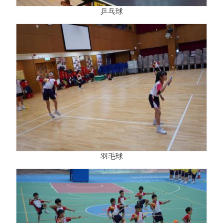
乒乓球
羽毛球