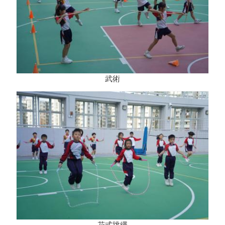
武術
花式跳繩