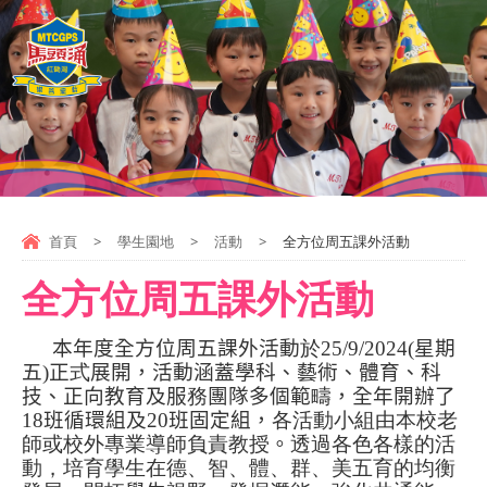
首頁
>
學生園地
>
活動
>
全方位周五課外活動
全方位周五課外活動
本年度全方位周五課外活動
於
25/9/2024(
星期
五
)
正
式
展開，活動涵蓋學科、藝術、體育、科
技、正向教育及服
務
團隊多個範
疇
，全年開辦了
18
班循環組及
20
班固定組，
各活動小組由本校老
師或校外專業導師負責教授
。
透過各色各樣的活
動，培育學生在德、智、體、群、美五育的均衡