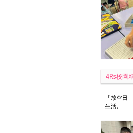
4Rs校園
「放空日
生活。