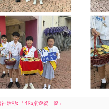
精神活動: 「4Rs桌遊鬆一鬆」