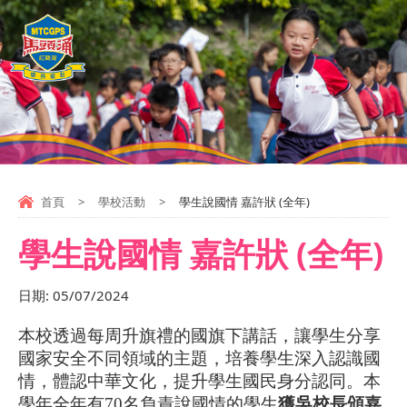
首頁
>
學校活動
>
學生說國情 嘉許狀 (全年)
學生說國情 嘉許狀 (全年)
日期:
05/07/2024
本校透過每周升旗禮的國旗下講話，讓學生分享
國家安全不同領域的主題，培養學生深入認識國
情，體認中華文化，提升學生國民身分認同。
本
學年全年有
70
名負責說國情的學生
獲吳校長頒嘉