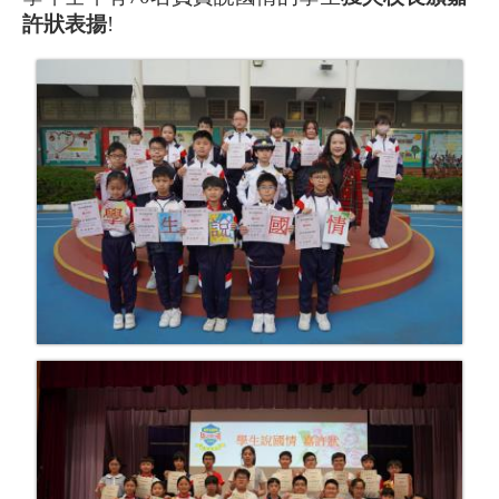
許狀表揚
!