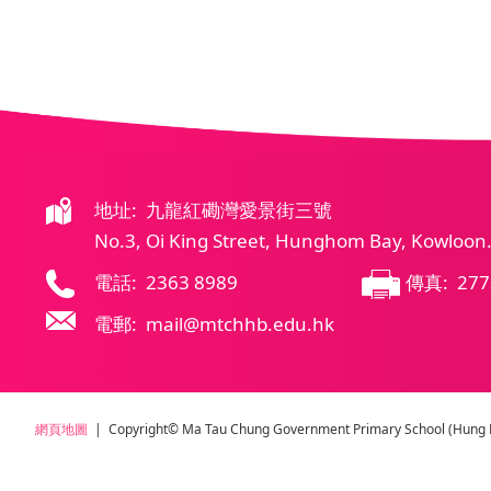
地址: 九龍紅磡灣愛景街三號
No.3, Oi King Street, Hunghom Bay, Kowloon
電話: 2363 8989
傳真: 277
電郵: mail@mtchhb.edu.hk
網頁地圖
| Copyright© Ma Tau Chung Government Primary School (Hung Ho