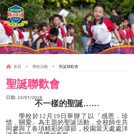
首頁
>
學校活動
>
聖誕聯歡會
聖誕聯歡會
日期:
23/01/2026
不一樣的聖誕……
學校於
12
月
19
日舉辦了以「感恩．珍
惜．關愛」為主題的聖誕活動，全校師生共
同參與了各項精彩的環節，校園當天處處洋