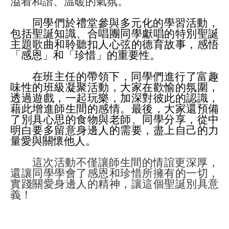
溢着和諧、温暖的氣氛。
同學們於禮堂參與多元化的學習活動，
包括聖誕知識、合唱團同學獻唱的特別聖誕
主題歌曲和聆聽扣人心弦的德育故事，感悟
「感恩」和「珍惜」的重要性。
在班主任的帶領下，同學們進行了富趣
味性的班級凝聚活動，大家在歡愉的氛圍，
透過遊戲，一起玩樂，加深對彼此的認識，
藉此增進師生間的感情。最後，大家還預備
了別具心思的食物與老師、同學分享，從中
明白要多留意身邊人的需要，盡上自己的力
量愛與關懷他人。
這次活動不僅讓師生間的情誼更深厚，
還讓同學學會了感恩和珍惜所擁有的一切，
實踐關愛身邊人的精神，讓這個聖誕別具意
義！