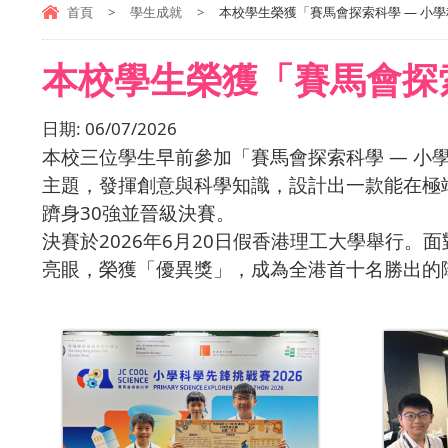
首頁
>
學生成就
>
本校學生榮獲「賽馬會探索科學 — 小學
本校學生榮獲「賽馬會探索
日期:
06/07/2026
本校三位學生早前參加「賽馬會探索科學 — 小
主題，發揮創意與科學知識，設計出一款能在極
躋身30強並晉級決賽。
決賽於2026年6月20日假香港理工大學舉行
亮眼，榮獲「優異獎」，成為全港首十名勝出的