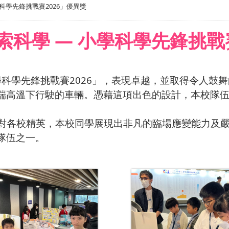
科學先鋒挑戰賽2026」優異獎
科學 — 小學科學先鋒挑戰賽
學科學先鋒挑戰賽2026」，表現卓越，並取得令人鼓
端高溫下行駛的車輛。憑藉這項出色的設計，本校隊伍
。面對各校精英，本校同學展現出非凡的臨場應變能力及
隊伍之一。