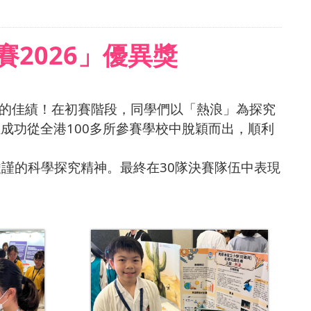
2026」優異獎
舞的佳績！在初賽階段，同學們以「熱浪」為探究
成功從全港100多所參賽學校中脫穎而出，順利
嚴謹的科學探究精神。最終在30隊決賽隊伍中表現