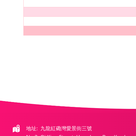
地址: 九龍紅磡灣愛景街三號