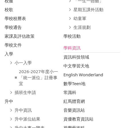
校服
「一生一體藝」
校歌
星期五課外活動
學校校曆表
幼童軍
學校通告
生涯規劃
家課及評估政策
學校活動
學校文件
學科資訊
入學
資訊科技領域
小一入學
中文學習天地
2026-2027年度小一
English Wonderland
「統一派位」註冊事
宜
數學Teen地
插班⽣申請
常識科
升中
紅馬體育網
升中資訊
音樂資訊站
升中派位結果
資優教育資訊站
升中大事一覽表
視覺藝術科