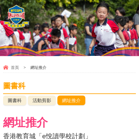
首頁
>
網址推介
圖書科
圖書科
活動剪影
網址推介
網址推介
香港教育城
「
e
悅讀學校計劃」