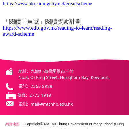
https://www.hkreadingcity.net/ereadscheme
「閱讀千里號」閱讀獎勵計劃
https://www.edb.gov.hk/reading-to-learn/reading-
award-scheme
地址: 九龍紅磡灣愛景街三號
No.3, Oi King Street, Hunghom Bay, Kowloon.
電話: 2363 8989
傳真: 2773 1919
電郵: mail@mtchhb.edu.hk
網頁地圖
| Copyright© Ma Tau Chung Government Primary School (Hung