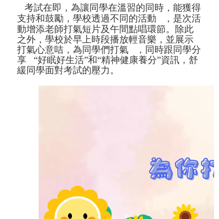
考試在即，為讓同學在溫習的同時，能獲得
支持和鼓勵，學校透過不同的活動
，是次活
動增添老師打
氣短片
及
午間點唱環節。除此
之外，學校於早上時段播放輕音樂，並展示
打氣心意咭，
為同學們打氣
，同時跟同學分
享
“
好眠好生活
”
和
“
精神健康養分
”
資訊，
舒
緩同學面對考試的壓力
。