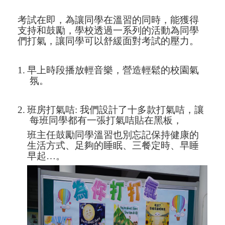
考試在即，為讓同學在溫習的同時，能獲得
支持和鼓勵，學校透過一系列的活動為同學
們打氣，讓同學可以舒緩面對考試的壓力。
1.
早上時段播放輕音樂，營造輕鬆的校園氣
氛。
2.
班房打氣咭
:
我們設計了十多款打氣咭，讓
每班同學都有一張打氣咭貼在黑板，
班主任鼓勵同學溫習也別忘記保持健康的
生活方式、足夠的睡眠、三餐定時、早睡
早起
…
。