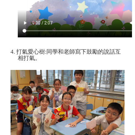
4.
打氣愛心樹
:
同學和老師寫下鼓勵的說話互
相打氣。