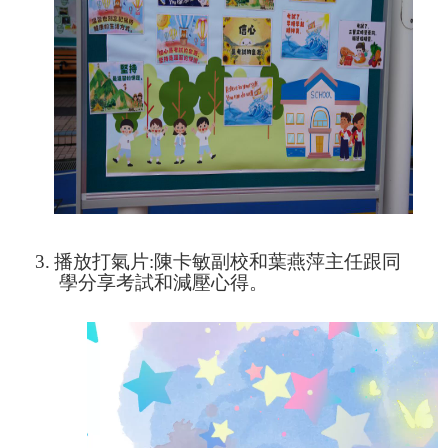
3.
播放打氣片
:
陳卡敏副校和葉燕萍主任跟同
學分享考試和減壓心得。