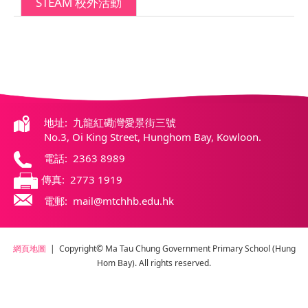
STEAM 校外活動
地址: 九龍紅磡灣愛景街三號
No.3, Oi King Street, Hunghom Bay, Kowloon.
電話: 2363 8989
傳真: 2773 1919
電郵: mail@mtchhb.edu.hk
網頁地圖
| Copyright© Ma Tau Chung Government Primary School (Hung
Hom Bay). All rights reserved.