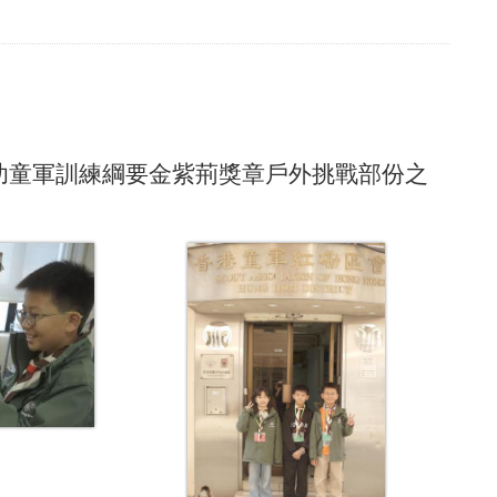
幼童軍訓練綱要金紫荊獎章戶外挑戰部份之