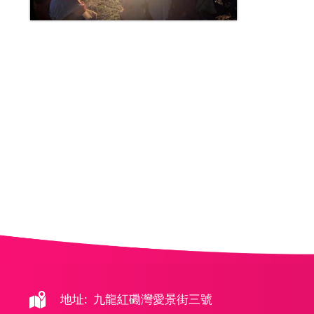
地址: 九龍紅磡灣愛景街三號