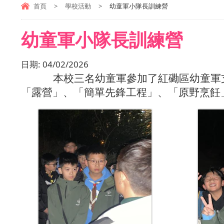
首頁
>
學校活動
>
幼童軍小隊長訓練營
幼童軍小隊長訓練營
日期:
04/02/2026
本校三名幼童軍參加了紅
磡
區幼童軍
「露營」、「簡單先鋒工程」、「原野烹飪