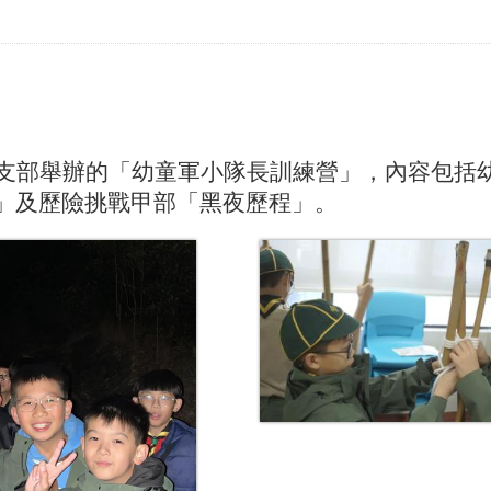
支部舉辦的「幼童軍小隊長訓練營」，內容包括
」及歷險挑戰甲部「黑夜歷程」。