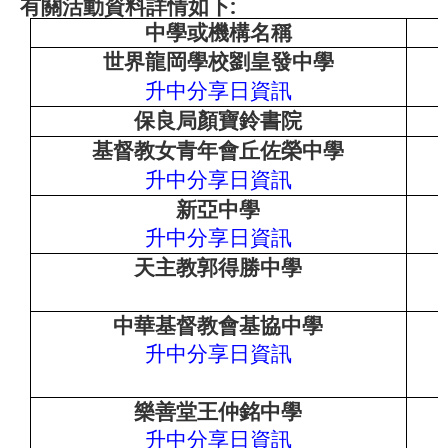
:
有關活動資料詳情如下
中學或機構名稱
世界龍岡學校劉皇發中學
升中分享日資
訊
保良局顏寶鈴書院
基督教女青年會丘佐榮中學
升中分享日資
訊
新亞中學
升中分享日資
訊
天主教郭得勝中學
中華基督教會基協中學
升中分享日資
訊
樂善堂王仲銘中學
升中分享日資
訊