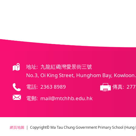
地址: 九龍紅磡灣愛景街三號
No.3, Oi King Street, Hunghom Bay, Kowloon
電話: 2363 8989
傳真: 277
電郵: mail@mtchhb.edu.hk
網頁地圖
| Copyright© Ma Tau Chung Government Primary School (Hung Ho