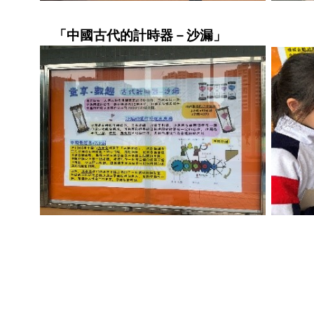
「中國古代的計時器－沙漏」