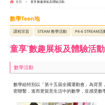
首頁
>
童享˙數趣展板及體驗活動
數學Teen地
課程宗旨
STEAM 教學活動
P4-6 STREAM活
童享˙數趣展板及體驗活動
數學活動
數學組特別以「第十五屆全國運動會」為背景
密聯繫，進而更留意生活中的數學，並感受數