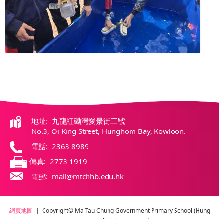
地址: 九龍紅磡灣愛景街三號
No.3, Oi King Street, Hunghom Bay, Kowloon.
電話: 2363 8989
傳真: 2773 1919
電郵: mail@mtchhb.edu.hk
網頁地圖
| Copyright© Ma Tau Chung Government Primary School (Hung