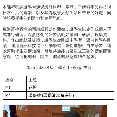
本課程強調讓學生通過設計模型／產品，了解科學與科技與
日常生活的連繫，以及其為改善人類生活所帶來的好處，同
時培養學生的創造力和創新思維。
透過富挑戰性的問題或難題作開始，讓學生以協作或個人形
式進行研習。以多樣化的研習活動如策劃、研讀、搜集資
料、作出總結及提議，讓學生從閱讀中學習，邁向跨學科閱
讀；運用資訊科技進行互動學習，來促進學生自主學習，藉
以幫助學生建構知識、發展共通能力及建立正確的價值觀和
態度，從而把知識、能力、價值觀與態度結合起來。
2025-2026各級上學期工程設計主題
級別
主題
P.1
花燈
P.4
(
)
環保號
環保清
潔
海岸船